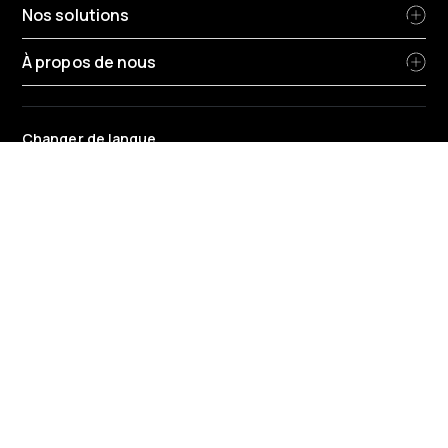
Nos solutions
À propos de nous
Changer de langue
France
-
Français
Conditions générales de Radius
Politique de confidentialité
Politique de confidentialité RH
Politique relative aux cookies
Protection des données
Rapport sur la rémunération entre les genres
Stratégie fiscale du groupe et code de conduite
Frais en vigueur
© 2026 Radius Limited - Radius Business Solutions (France) SAS est une
société enregistrée en France. Numéro de SIRET : 75212910600049. Siège