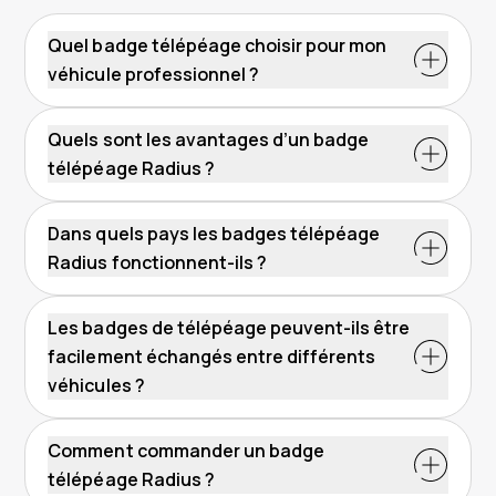
Quel badge télépéage choisir pour mon
véhicule professionnel ?
Si vos véhicules pèsent plus de 3,5T, le badge
EETS
est la solution idéale pour voyager dans
Quels sont les avantages d’un badge
12 pays européens.
télépéage Radius ?
Si vos véhicules font moins de 3,5T, vous
Gain de temps aux péages (voies rapides, sans
pouvez opter pour le
T-Pass
(France) ou le
arrêt)
Dans quels pays les badges télépéage
Med-Pass
(Europe du Sud).
Suivi et gestion centralisée des coûts de votre
Radius fonctionnent-ils ?
flotte
EETS
: 12 pays (France, Espagne, Italie,
Une seule facture pour le carburant et les
Allemagne, Belgique, Portugal, Suisse, etc.)
Les badges de télépéage peuvent-ils être
péages
T-Pass
: réseau autoroutier français + parkings
facilement échangés entre différents
Installation rapide, sans câbles ni
+ ouvrages à péage
branchements
véhicules ?
Med-Pass
: 5 pays méditerranéens + parkings
Offre sans engagement
et ferries
Un conseiller dédiée
Comment commander un badge
télépéage Radius ?