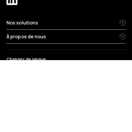
Nos solutions
À propos de nous
Changer de langue
France
-
Français
Conditions générales de Radius
Politique de confidentialité
Politique de confidentialité RH
Politique relative aux cookies
Protection des données
Rapport sur la rémunération entre les genres
Stratégie fiscale du groupe et code de conduite
Frais en vigueur