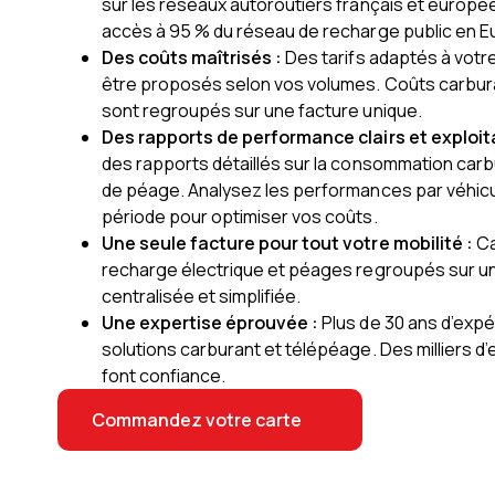
sur les réseaux autoroutiers français et europée
accès à 95 % du réseau de recharge public en E
Des coûts maîtrisés :
Des tarifs adaptés à votr
être proposés selon vos volumes. Coûts carbur
sont regroupés sur une facture unique.
Des rapports de performance clairs et exploit
des rapports détaillés sur la consommation carbu
de péage. Analysez les performances par véhic
période pour optimiser vos coûts.
Une seule facture pour tout votre mobilité :
Ca
recharge électrique et péages regroupés sur u
centralisée et simplifiée.
Une expertise éprouvée :
Plus de 30 ans d’expé
solutions carburant et télépéage. Des milliers d
font confiance.
Commandez votre carte