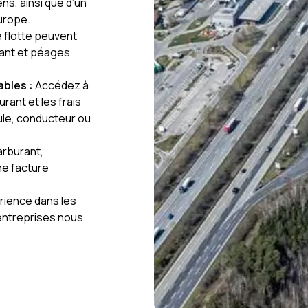
ns, ainsi que d’un
urope.
e flotte peuvent
ant et péages
ables :
Accédez à
rant et les frais
ule, conducteur ou
rburant,
ne facture
rience dans les
’entreprises nous