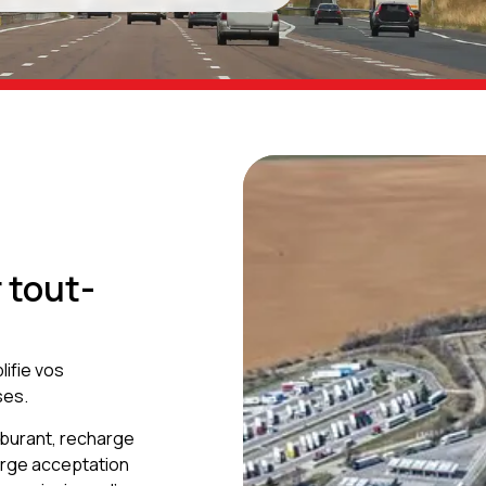
 tout-
lifie vos
ses.
burant, recharge
large acceptation