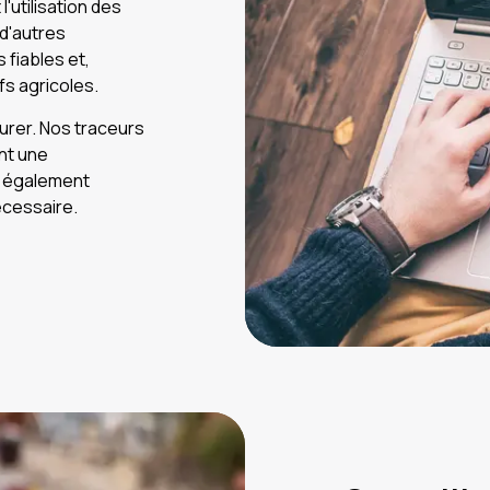
'utilisation des
 d'autres
 fiables et,
fs agricoles.
urer. Nos traceurs
nt une
nt également
nécessaire.