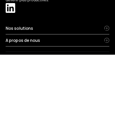
Nos solutions
A propos de nous
Changer de région
Belgique
-
Français
Conditions générales de Radius
Politique de confidentialité
Politique confidentialite hr
Politique cookie
Politique Environnementale
Protection donnees
Rapport remuneration