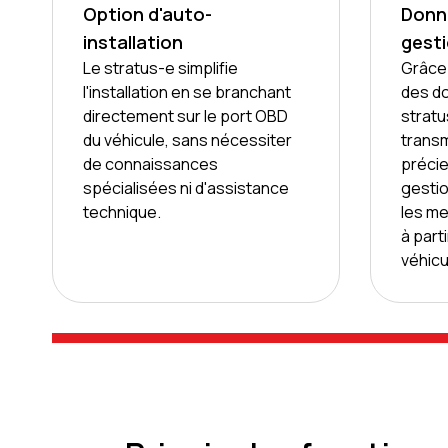
Option d'auto-
Donné
installation
gest
Le stratus-e simplifie
Grâce 
l'installation en se branchant
des do
directement sur le port OBD
stratu
du véhicule, sans nécessiter
trans
de connaissances
précie
spécialisées ni d'assistance
gestio
technique.
les m
à part
véhicu