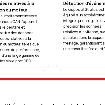
es relatives à la
Détection d'événe
Le dispositif Stratus est
ion du moteur
équipé d'un accéléromè
au traitement intégré
intégré qui enregistre a
nnées CAN, l'appareil
précision les données
s-e peut lire et
relatives à la vitesse, au
mettre des données
accélérations brusques 
uses relatives à la
freinage, garantissant a
n du moteur, telles que
une conduite sûre et eff
esures de performance,
ir d'une large gamme de
les via le port OBD.