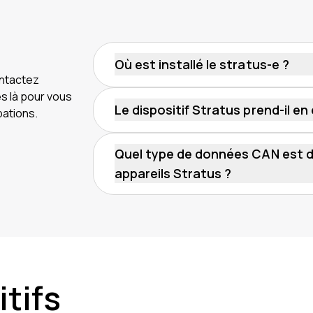
Où est installé le stratus-e ?
ontactez
Le stratus-e se connecte directement a
s là pour vous
une installation facile.
Le dispositif Stratus prend-il e
pations.
Oui, l'appareil Stratus prend en charg
ne sont pas compatibles. Une vérificat
Quel type de données CAN est di
confirmer si cette fonctionnalité est d
appareils Stratus ?
Pour les véhicules à moteur à combusti
du compteur kilométrique et données r
électriques (EV) : pourcentage de batt
tifs