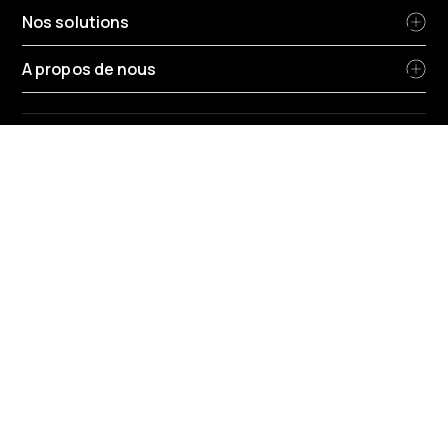
Nos solutions
A propos de nous
Changer de région
Belgique
-
Français
Conditions générales de Radius
Politique de confidentialité
Politique confidentialite hr
Politique cookie
Politique Environnementale
Protection donnees
Rapport remuneration
Code de conduite strategie fiscale du groupe
Frais en vigueur
© 2026 Radius Business Solutions (Belgium) NV Oscar Delghuststraat