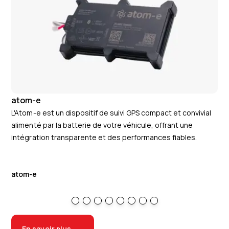
atom-e
at
L'Atom-e est un dispositif de suivi GPS compact et convivial
L'A
alimenté par la batterie de votre véhicule, offrant une
ins
intégration transparente et des performances fiables.
une
atom-e
at
En savoir plus