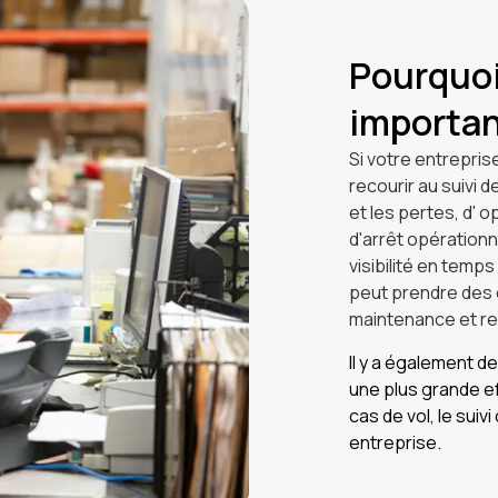
Pourquoi 
importan
Si votre entreprise
recourir au suivi 
et les pertes, d' o
d'arrêt opérationn
visibilité en temp
peut prendre des d
maintenance et re
Il y a également 
une plus grande ef
cas de vol, le sui
entreprise.