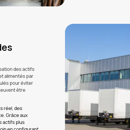
des
sation des actifs
 et alimentés par
mulés pour éviter
 peuvent être
s réel, des
ce. Grâce aux
 actifs plus
loin en configurant