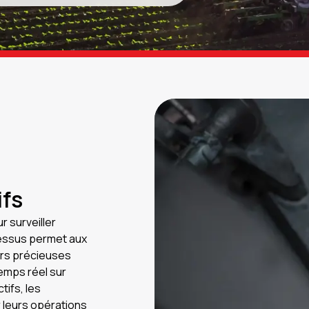
ifs
r surveiller
cessus permet aux
urs précieuses
emps réel sur
tifs, les
 leurs opérations