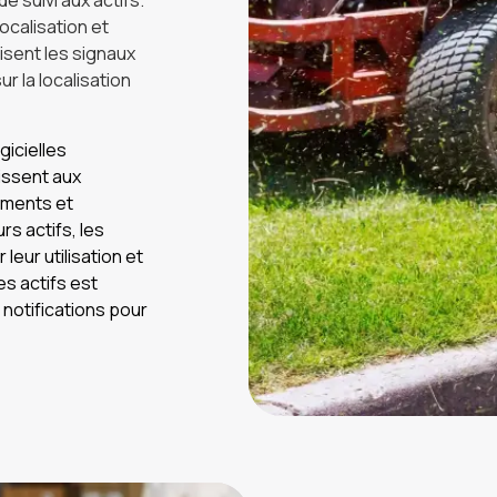
de suivi aux actifs.
ocalisation et
lisent les signaux
ur la localisation
icielles
nissent aux
ements et
rs actifs, les
leur utilisation et
es actifs est
notifications pour