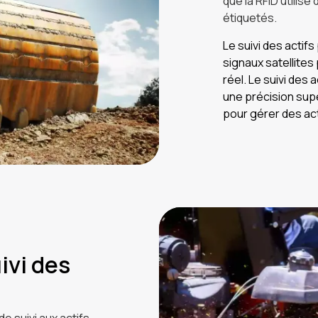
que la RFID utilise
étiquetés.
Le suivi des actifs
signaux satellites
réel. Le suivi des 
une précision supé
pour gérer des act
ivi des