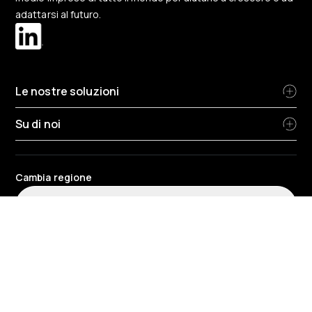
adattarsi al futuro.
Le nostre soluzioni
Su di noi
Cambia regione
Italia
-
Italiano
Termini e condizioni del sito web e dell'applicazione
Informativa sulla privacy
Informativa sulla privacy per le risorse umane
Informativa sui cookie
Policy ambientale
Protezione dei dati