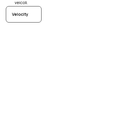
veicoli.
Velocity
Domande frequenti
Non riesci a trovare la risposta alle tue domande? Contatta il
nostro Servizio Clienti allo
039 331 35 00
. Siamo qui per
aiutarti.
Come si usa una carta carburante?
In cosa differisce la carta carburante dalla
vecchia scheda carburante?