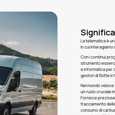
Significa
La telematica è un
in cui interagiamo 
Con i continui pro
strumento essenz
e informatica per c
gestori di flotte i
Nel mondo veloce e
un ruolo cruciale in
Fornisce preziose i
tracciamento della
consumo di carbura