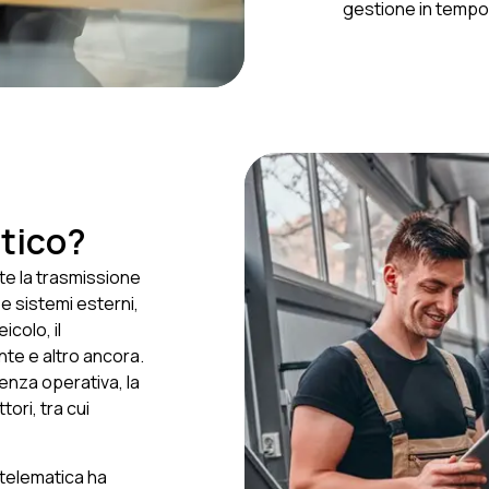
gestione in tempo r
atico?
nte la trasmissione
 e sistemi esterni,
colo, il
te e altro ancora.
enza operativa, la
tori, tra cui
 telematica ha