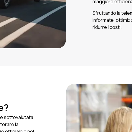
maggiore efficien
Sfruttando la tele
informate, ottimizz
ridurre i costi.
e?
re sottovalutata.
torare la
o ottimale e nel