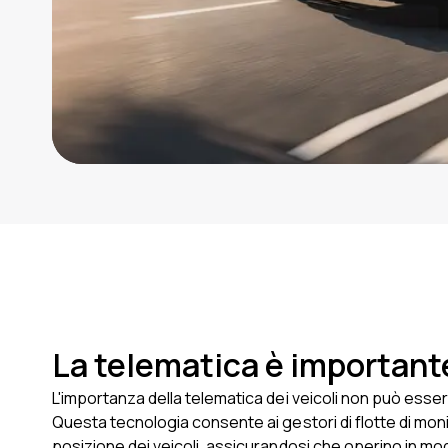
La telematica è important
L'importanza della telematica dei veicoli non può esse
Questa tecnologia consente ai gestori di flotte di moni
posizione dei veicoli, assicurandosi che operino in mod