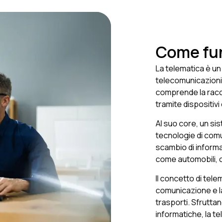
Come fun
La telematica è un
telecomunicazioni 
comprende la raccol
tramite dispositiv
Al suo core, un si
tecnologie di comu
scambio di informa
come automobili, ca
Il concetto di tele
comunicazione e la
trasporti. Sfrutta
informatiche, la t