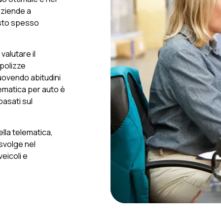
 aziende a
osto spesso
valutare il
polizze
omuovendo abitudini
elematica per auto è
basati sul
ella telematica,
 svolge nel
veicoli e