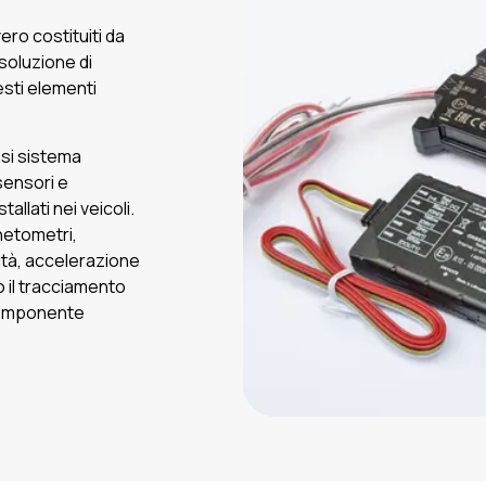
ero costituiti da
soluzione di
esti elementi
asi sistema
sensori e
llati nei veicoli.
netometri,
cità, accelerazione
o il tracciamento
 componente