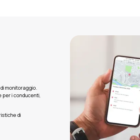
p di monitoraggio.
he per i conducenti,
ristiche di