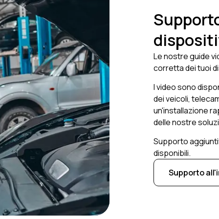
Supporto 
dispositi
Le nostre guide vi
corretta dei tuoi d
I video sono disponi
dei veicoli, telec
un'installazione r
delle nostre soluz
Supporto aggiuntiv
disponibili.
Supporto all'