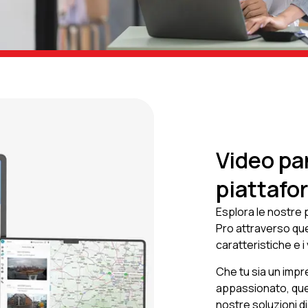
Video pa
piattafo
Esplora le nostre 
Pro attraverso ques
caratteristiche e i
Che tu sia un impr
appassionato, ques
nostre soluzioni d