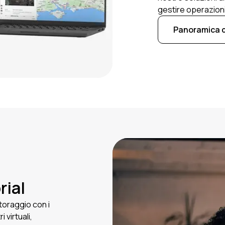
gestire operazioni 
Panoramica d
rial
toraggio con i
 virtuali,