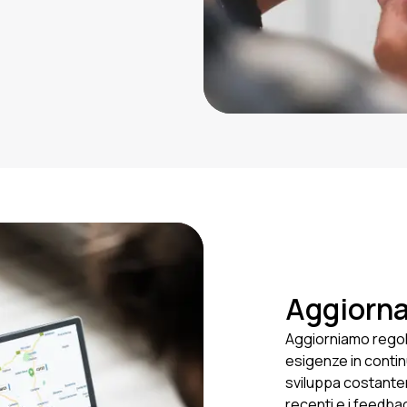
Aggiorna
Aggiorniamo regol
esigenze in contin
sviluppa costantem
recenti e i feedbac