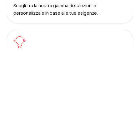
Scegli tra la nostra gamma di soluzioni e
personalizzale in base alle tue esigenze.
Soluzioni
Utilizza la nostra tecnologia e i nostri servizi
pluripremiati per risparmiare tempo e denaro.
Su di noi