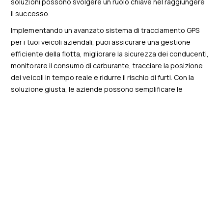
soluzioni possono svolgere un ruolo chiave nel raggiungere
il successo.
Implementando un avanzato sistema di tracciamento GPS
per i tuoi veicoli aziendali, puoi assicurare una gestione
efficiente della flotta, migliorare la sicurezza dei conducenti,
monitorare il consumo di carburante, tracciare la posizione
dei veicoli in tempo reale e ridurre il rischio di furti. Con la
soluzione giusta, le aziende possono semplificare le
operazioni, ottimizzare le risorse e, di conseguenza,
incrementare produttività e redditività.
Rimani all'avanguardia nella gestione della flotta scegliendo
un sistema di tracciamento GPS affidabile con Radius.
Personalizzato per soddisfare le tue esigenze specifiche, il
nostro sistema ti offrirà gli strumenti necessari per far
prosperare il tuo business.
Richiedi informazioni