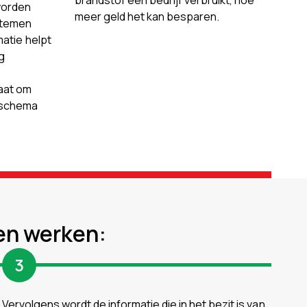
brandstof een bedrijf verbruikt, hoe
worden
meer geld het kan besparen.
stemen
atie helpt
ig
aat om
sschema
en werken:
3
Vervolgens wordt de informatie die in het bezit is van