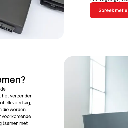
Spreek met e
temen?
 de
t het verzenden,
t elk voertuig,
n die worden
est voorkomende
ig (samen met