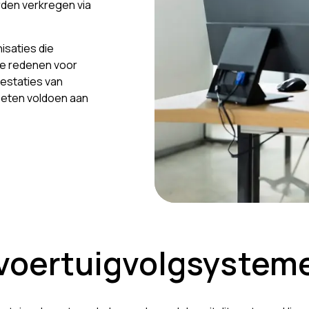
orden verkregen via
nisaties die
jke redenen voor
restaties van
oeten voldoen aan
 voertuigvolgsystem