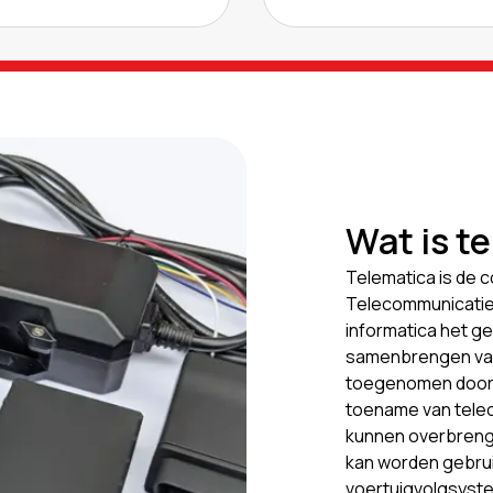
Wat is t
Telematica is de 
Telecommunicatie o
informatica het g
samenbrengen van
toegenomen door h
toename van tele
kunnen overbrenge
kan worden gebrui
voertuigvolgsyst