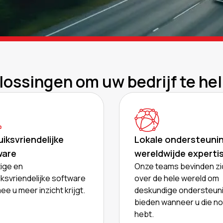
lossingen om uw bedrijf te he
iksvriendelijke
Lokale ondersteunin
ware
wereldwijde experti
ige en
Onze teams bevinden zi
ksvriendelijke software
over de hele wereld om
e u meer inzicht krijgt.
deskundige ondersteuni
bieden wanneer u die no
hebt.