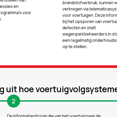
menstellen van
brandstofverbruik, kunnen 
essies en
verkregen via telematicasy
programma's voor
voor voertuigen. Deze inform
.
bij het opsporen van voertu
defecten en stelt
wagenparkbeheerders in st
een regelmatig onderhoud
op te stellen.
ig uit hoe voertuigvolgsystem
2
De informatiestroom die van het voertuig naar de