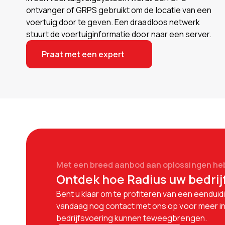
ontvanger of GRPS gebruikt om de locatie van een
voertuig door te geven. Een draadloos netwerk
stuurt de voertuiginformatie door naar een server.
Praat met een expert
Met een breed aanbod aan oplossingen hebb
Ontdek hoe Radius uw bedrij
Bent u klaar om te profiteren van een eendu
vandaag nog contact met ons op voor meer inf
bedrijfsvoering kunnen teweegbrengen.