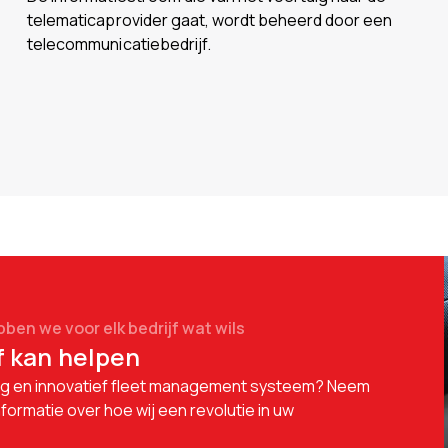
telematicaprovider gaat, wordt beheerd door een
telecommunicatiebedrijf.
en we voor elk bedrijf wat wils
f kan helpen
idig en innovatief fleet management systeem? Neem
ormatie over hoe wij een revolutie in uw