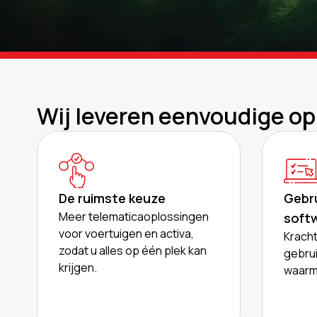
Wij leveren eenvoudige op
De ruimste keuze
Gebru
Meer telematicaoplossingen
soft
voor voertuigen en activa,
Kracht
zodat u alles op één plek kan
gebrui
krijgen.
waarme