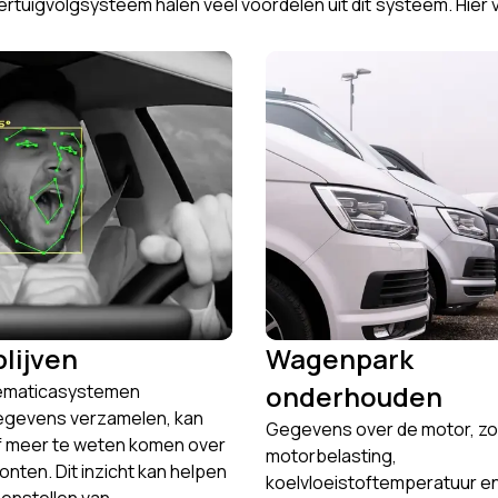
igvolgsysteem halen veel voordelen uit dit systeem. Hier vi
blijven
Wagenpark
onderhouden
ematicasystemen
egevens verzamelen, kan
Gegevens over de motor, zo
f meer te weten komen over
motorbelasting,
onten. Dit inzicht kan helpen
koelvloeistoftemperatuur e