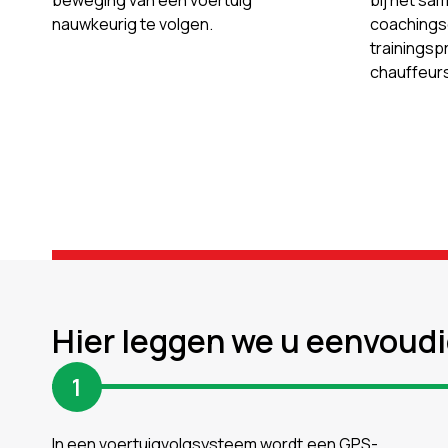
beweging van een voertuig
bij het sa
nauwkeurig te volgen.
coachings
trainings
chauffeurs
Hier leggen we u eenvoud
1
In een voertuigvolgsysteem wordt een GPS-