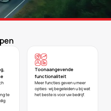
lpen
g,
Toonaangevende
se
functionaliteit
ch
Meer functies geven u meer
opties: wij begeleiden u bij wat
ng te
het beste is voor uw bedrijf.
dig