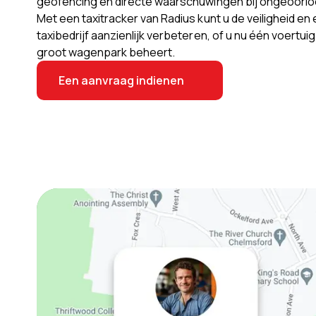
geofencing en directe waarschuwingen bij ongeoorl
Met een taxitracker van Radius kunt u de veiligheid en 
taxibedrijf aanzienlijk verbeteren, of u nu één voertui
groot wagenpark beheert.
Een aanvraag indienen