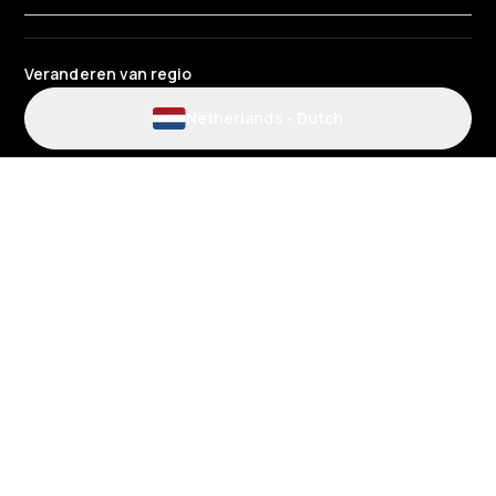
Veranderen van regio
Netherlands
-
Dutch
Gebruiksvoorwaarden voor de website en de app
Algemene voorwaarden tankpas
Privacybeleid
HR Privacybeleid
Cookiebeleid
Milieubeleid
Gegevensbescherming
Gender Pay Review Rapport
Belastingstrategie
Algemene voorwaarden voor laadpunten installateurs
Algemene voorwaarden EV – Zakelijk
Algemene voorwaarden telematica
© 2026 Radius Business Solutions (Nederland) B.V. | KvK-nummer:
20137006 | Fellenoordstraat 94, 4811 TJ Breda