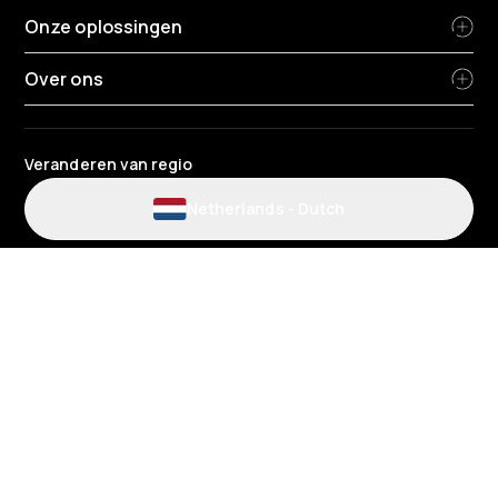
Onze oplossingen
Over ons
Veranderen van regio
Netherlands
-
Dutch
Gebruiksvoorwaarden voor de website en de app
Algemene voorwaarden tankpas
Privacybeleid
HR Privacybeleid
Cookiebeleid
Milieubeleid
Gegevensbescherming
Gender Pay Review Rapport
Belastingstrategie
Algemene voorwaarden voor laadpunten installateurs
Algemene voorwaarden EV – Zakelijk
Algemene voorwaarden telematica