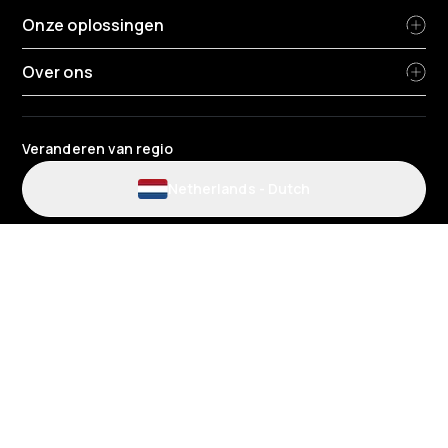
Onze oplossingen
Over ons
Veranderen van regio
Netherlands
-
Dutch
Gebruiksvoorwaarden voor de website en de app
Algemene voorwaarden tankpas
Privacybeleid
HR Privacybeleid
Cookiebeleid
Milieubeleid
Gegevensbescherming
Gender Pay Review Rapport
Belastingstrategie
Algemene voorwaarden voor laadpunten installateurs
Algemene voorwaarden EV – Zakelijk
Algemene voorwaarden telematica