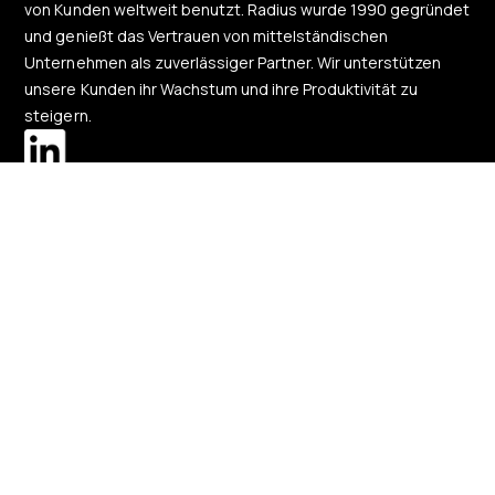
von Kunden weltweit benutzt. Radius wurde 1990 gegründet
und genießt das Vertrauen von mittelständischen
Unternehmen als zuverlässiger Partner. Wir unterstützen
unsere Kunden ihr Wachstum und ihre Produktivität zu
steigern.
Unsere Lösungen
Über uns
Region ändern
Deutschland
-
Deutsch