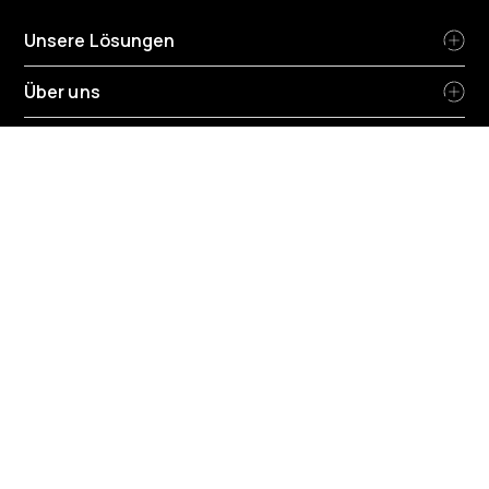
Unsere Lösungen
Über uns
Region ändern
Deutschland
-
Deutsch
Nutzungsbedingungen für die Website und die App
Datenschutzerklärung
HR Datenschutzrichtlinien
Cookie-Richtlinien
Umwelt-Richtlinien
Steuerstrategieerklärung
Allgemeine Geschäftsbedingungen für Tankkarten
Allgemeine Geschäftsbedingungen für Telematik
Allgemeine Geschäftsbedingungen für Installateure