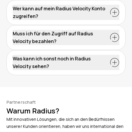
Kunde bei uns sein. Ihre Login-Zugang erhalten Sie
Wer kann auf mein Radius Velocity Konto
automatisch im Registrierungsvorgang Ihrer
zugreifen?
Tankkarte.
Es gibt einen Hauptansprechpartner, welcher Zugriff
auf das Konto hat. Darüber hinaus können sie weiteren
Muss ich für den Zugriff auf Radius
Mitarbeitern Zugriff gewähren und die
Velocity bezahlen?
Berechtigungen regeln.
Nein, für unsere Kunden ist das Verwalten der
Tankkarten mit Radius Velocity völlig kostenlos.
Was kann ich sonst noch in Radius
Velocity sehen?
Neben den Tankbelegen und Rechnungen können Sie
Berichte und Analysen einsehen. Nutzten Sie weitere
Dienste von Radius? In Velocity laufen auch die Daten
der Telematik-Geräte, GPS-Tracker und von
Partnerschaft
Dashcams zusammen.
Warum Radius?
Mit innovativen Lösungen, die sich an den Bedürfnissen
unserer Kunden orientieren, haben wir uns international den