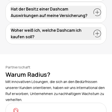
Wenn Sie eine Dashcam im Firmenwagen installieren,
können Sie für Ihre Fahrer die Sicherheit erhöhen, das
Hat der Besitz einer Dashcam
Fahrverhalten verbessern, das Flottenmanagement
Auswirkungen auf meine Versicherung?
optimieren und Kosten senken.
Ja, viele Versicherungen bieten günstigere Tarife oder
Rabatte auf den Jahresbeitrag an, wenn im
Woher weiß ich, welche Dashcam ich
Firmenwagen eine Dashcam installiert ist.
kaufen soll?
Jede Flotte hat andere Anforderungen an eine
Dashcam. Unser Expertenteam hilft Ihnen dabei, die
passende Lösung für Ihre Firmenwagen und Ihre Flotte
auszuwählen.
Partnerschaft
Warum Radius?
Mit innovativen Lösungen, die sich an den Bedürfnissen
unserer Kunden orientieren, haben wir uns international den
Ruf erworben, Unternehmen zu nachhaltigem Wachstum zu
verhelfen.