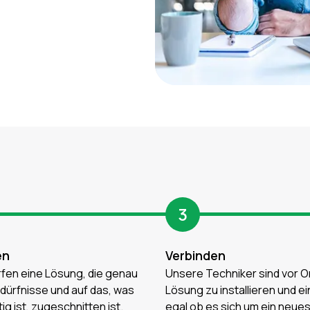
3
en
Verbinden
fen eine Lösung, die genau
Unsere Techniker sind vor Or
edürfnisse und auf das, was
Lösung zu installieren und e
ig ist, zugeschnitten ist.
egal ob es sich um ein neue