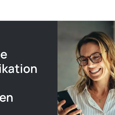
re
kation
en