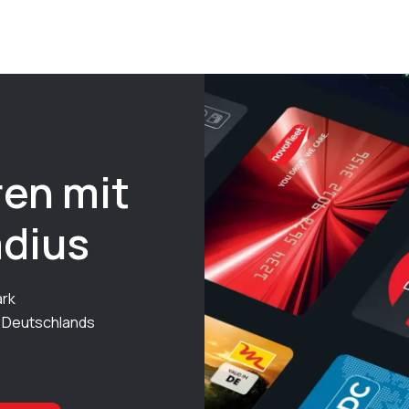
ren mit
adius
ark
 Deutschlands