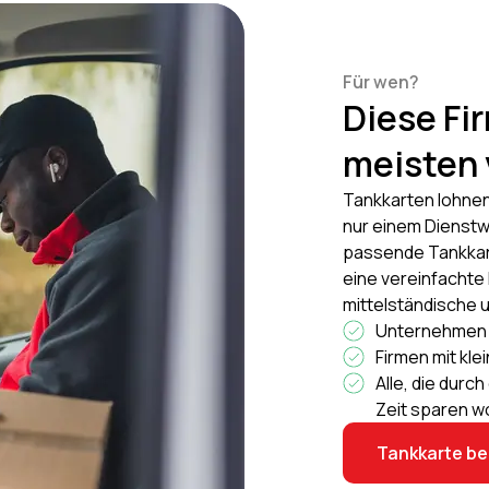
Für wen?
Diese Fi
meisten 
Tankkarten lohnen 
nur einem Dienstw
passende Tankkart
eine vereinfachte
mittelständische 
Unternehmen 
Firmen mit kl
Alle, die durc
Zeit sparen w
Tankkarte b