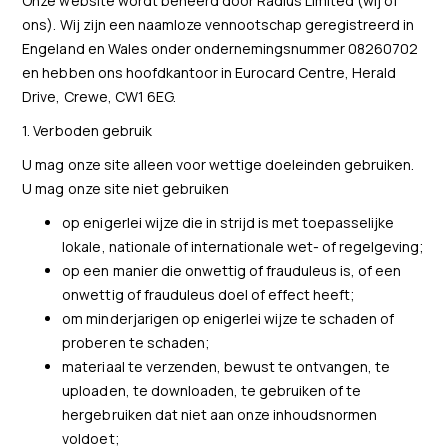
Onze website wordt beheerd door Radius Limited (wij of
ons). Wij zijn een naamloze vennootschap geregistreerd in
Engeland en Wales onder ondernemingsnummer 08260702
en hebben ons hoofdkantoor in Eurocard Centre, Herald
Drive, Crewe, CW1 6EG.
1. Verboden gebruik
U mag onze site alleen voor wettige doeleinden gebruiken.
U mag onze site niet gebruiken
op enigerlei wijze die in strijd is met toepasselijke
lokale, nationale of internationale wet- of regelgeving;
op een manier die onwettig of frauduleus is, of een
onwettig of frauduleus doel of effect heeft;
om minderjarigen op enigerlei wijze te schaden of
proberen te schaden;
materiaal te verzenden, bewust te ontvangen, te
uploaden, te downloaden, te gebruiken of te
hergebruiken dat niet aan onze inhoudsnormen
voldoet;