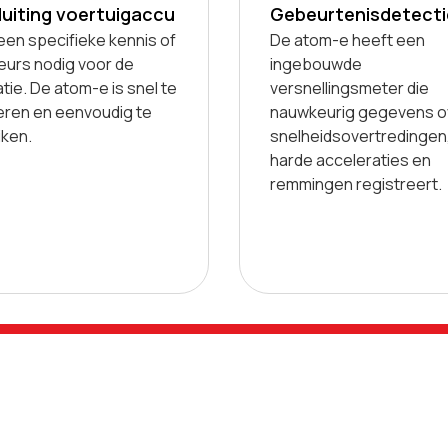
uiting voertuigaccu
Gebeurtenisdetecti
geen specifieke kennis of
De atom-e heeft een
eurs nodig voor de
ingebouwde
latie. De atom-e is snel te
versnellingsmeter die
leren en eenvoudig te
nauwkeurig gegevens o
iken.
snelheidsovertredingen
harde acceleraties en
remmingen registreert.