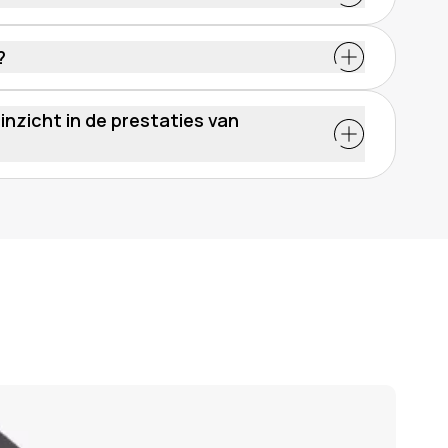
door de accu van het voertuig.
?
 volledig compatibel met elektrische voertuigen.
inzicht in de prestaties van
 inzichten in de prestaties van bestuurders,
n, hard accelereren en hard bochten nemen,
controleerd en verbeterd.