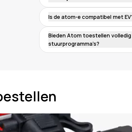
De atom-e wordt rechtstreeks gevoed 
Is de atom-e compatibel met EV
Ja, zowel de atom-e als de atom-h zijn
Bieden Atom toestellen volledig 
stuurprogramma's?
Ja, Atom-apparaten bieden uitgebreide
waaronder te hard rijden, hard remme
waardoor het rijgedrag kan worden ge
oestellen