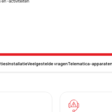
en -activiteiten
ties
Installatie
Veelgestelde vragen
Telematica-apparate