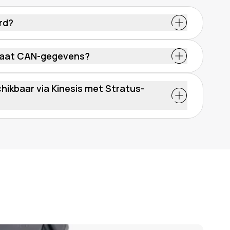
rd?
raat CAN-gegevens?
ikbaar via Kinesis met Stratus-
motor (ICE): brandstofniveaus, kilometerstand
rtuigen (EV's): batterijpercentage en informatie