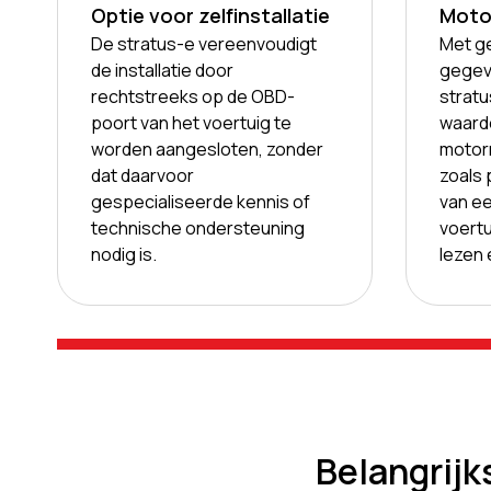
Optie voor zelfinstallatie
Moto
De stratus-e vereenvoudigt
Met g
de installatie door
gegev
rechtstreeks op de OBD-
strat
poort van het voertuig te
waard
worden aangesloten, zonder
motor
dat daarvoor
zoals 
gespecialiseerde kennis of
van ee
technische ondersteuning
voertu
nodig is.
lezen
Belangrijk