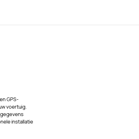
ren GPS-
uw voertuig.
orgegevens
ele installatie