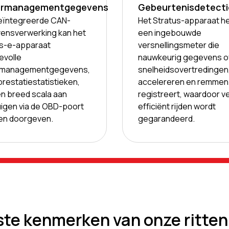
rmanagementgegevens
Gebeurtenisdetecti
eïntegreerde CAN-
Het Stratus-apparaat h
ensverwerking kan het
een ingebouwde
us-e-apparaat
versnellingsmeter die
evolle
nauwkeurig gegevens o
managementgegevens,
snelheidsovertredingen
prestatiestatistieken,
accelereren en remmen
n breed scala aan
registreert, waardoor ve
igen via de OBD-poort
efficiënt rijden wordt
 en doorgeven.
gegarandeerd.
ste kenmerken van onze ritten