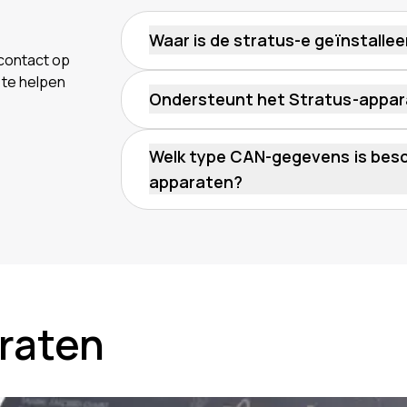
Waar is de stratus-e geïnstallee
contact op
 te helpen
Ondersteunt het Stratus-appa
Welk type CAN-gegevens is besch
apparaten?
Voor voertuigen met een verbrandings
en toerentaldata. Voor elektrische voe
over het bereik.
raten